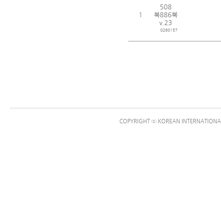
508
1
북886북
v.23
0260157
COPYRIGHT ⓒ KOREAN INTERNATIONAL